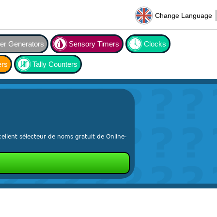
Change Language
r Generators
Sensory Timers
Clocks
ers
Tally Counters
ellent sélecteur de noms gratuit de Online-