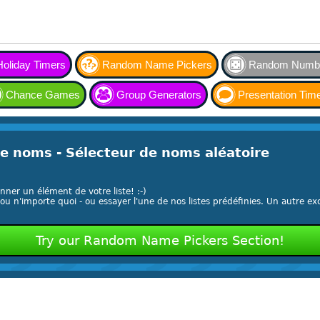
Holiday Timers
Random Name Pickers
Random Numbe
Chance Games
Group Generators
Presentation Tim
e noms - Sélecteur de noms aléatoire
nner un élément de votre liste! :-)
 n'importe quoi - ou essayer l'une de nos listes prédéfinies. Un autre exc
Try our Random Name Pickers Section!