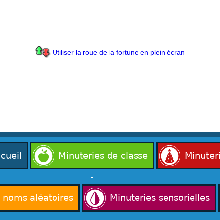
Utiliser la roue de la fortune en plein écran
cueil
Minuteries de classe
Minuter
-
e noms aléatoires
Minuteries sensorielles
-