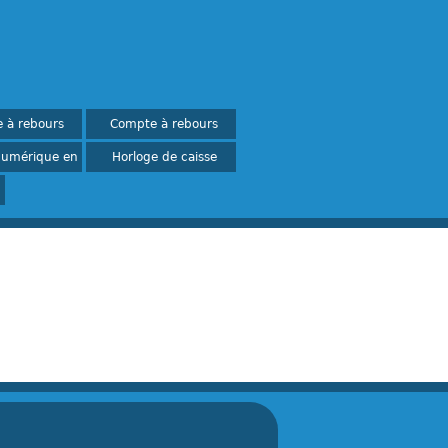
 à rebours
Compte à rebours
-
-
numérique en
Horloge de caisse
ligne
-
-