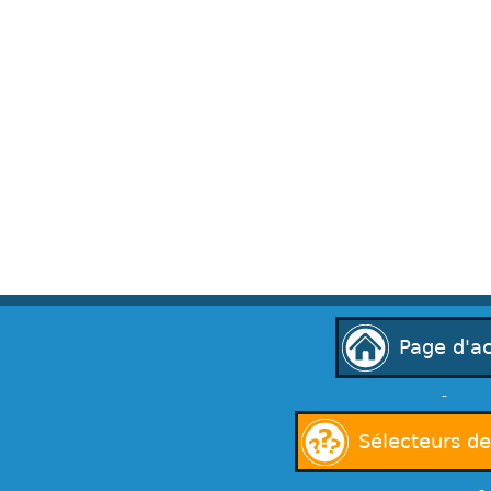
Page d'ac
-
Sélecteurs d
-