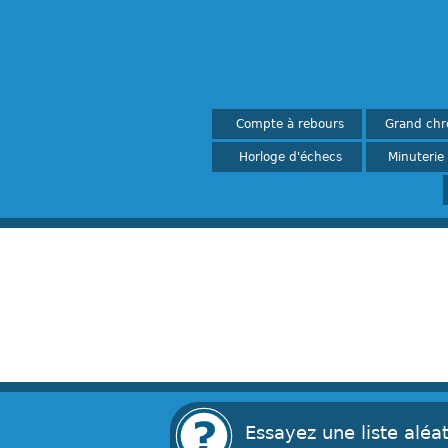
Compte à rebours
Grand chr
-
-
Horloge d'échecs
Minuterie
-
-
Essayez une liste aléat