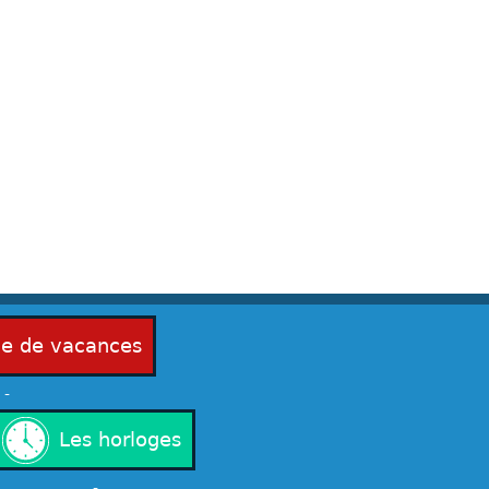
ie de vacances
-
Les horloges
-