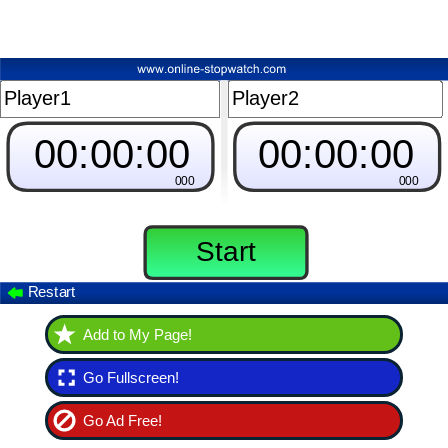
Add to My Page!
Go Fullscreen!
Go Ad Free!