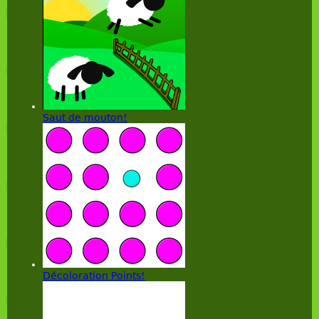
Saut de mouton!
Décoloration Points!