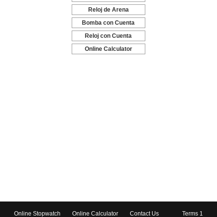
-
Reloj de Arena
-
Bomba con Cuenta
Regresiva
-
Reloj con Cuenta
Regresiva
-
Online Calculator
-
Online Stopwatch
Online Calculator
Contact Us
Terms 1