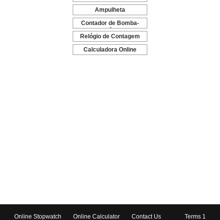
-
Ampulheta
-
Contador de Bomba-
Relógio
-
Relógio de Contagem
Decrescente
-
Calculadora Online
-
Online Stopwatch
Online Calculator
Contact Us
Terms 1